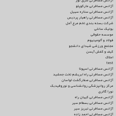
آژانس مسافرتی شرق تور
آژانس مسافرتی مارکوپلو
آژانس مسافرتی ستاره سهیل
آژانس مسافرتی راهیار پردیس
شرکت بسته بندی تخم مرغ آمل
بوتیک سانلی
موسسه حقوقی
فولاد و آلومینیوم
مجتمع ورزشی شهدای دانشجو
کیف و کفش آیسن
املاک
test
آژانس مسافرتی اسپوتا
آژانس مسافرتی راه ابریشم تخت جمشید
آژانس مسافرتی صفارگشت لواسان
مرکز روانپزشکی روانشناسی و نوروفیدبک
نورا گالری
آژانس مسافرتی کیهان راه
آژانس مسافرتی بسطام سیر
آژانس مسافرتی تبریز سیر
آژانس مسافرتی احمد زاده