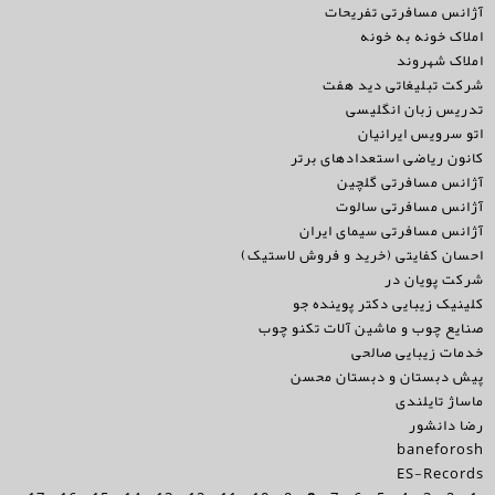
آژانس مسافرتی تفریحات
املاک خونه به خونه
املاک شهروند
شرکت تبلیغاتی دید هفت
تدریس زبان انگلیسی
اتو سرویس ایرانیان
کانون ریاضی استعدادهای برتر
آژانس مسافرتی گلچین
آژانس مسافرتی سالوت
آژانس مسافرتی سیمای ایران
احسان کفایتی (خرید و فروش لاستیک)
شرکت پویان در
کلینیک زیبایی دکتر پوینده جو
صنایع چوب و ماشین آلات تکنو چوب
خدمات زیبایی صالحی
پیش دبستان و دبستان محسن
ماساژ تایلندی
رضا دانشور
baneforosh
ES-Records