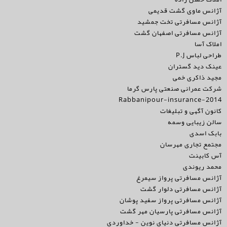
آژانس ماوی گشت قدیمی
آژانس مسافرتی تخت جمشید
آژانس مسافرتی اصفهان گشت
املاک آسا
طراحی لباس P.J
عینک دید گستران
مجید ذاکری خمی
شرکت عمرانی صنعتی پارس گرما
Rabbanipour-insurance-2014
کانون آگهی و تبلیغات
سالن زیبایی وسمه
بابک اسدی
مجتمع تجاری مهرسان
آس کابینت
محمد ریوندی
آژانس مسافرتی پرواز سیمرغ
آژانس مسافرتی دلوار گشت
آژانس مسافرتی پرواز سفید پوشان
آژانس مسافرتی پارسیان مهر گشت
آژانس مسافرتی دنیای نوین - خداوردی