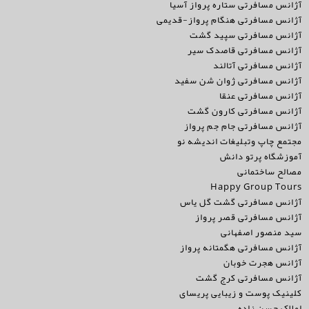
آژانس مسافرتی ستاره پرواز آسیا
آژانس مسافرتی هنگام پرواز-قدیمی
آژانس مسافرتی سپید گشت
آژانس مسافرتی قاصدک سیر
آژانس مسافرتی آتالند
آژانس مسافرتی ژوان شن سفید
آژانس مسافرتی عنقا
آژانس مسافرتی کارون گشت
آژانس مسافرتی جام جم پرواز
مجتمع چاپ وتبلیغات اندیشه نو
آموزشگاه پرتو دانش
مصالح ساختمانی
Happy Group Tours
آژانس مسافرتی گشت گل یاس
آژانس مسافرتی قصر پرواز
سید منصور اصفهانی
آژانس مسافرتی هگمتانه پرواز
آژانس هجرت خوبان
آژانس مسافرتی کرج گشت
کلینیک پوست و زیبایی پریسای
املاک حسن زاده