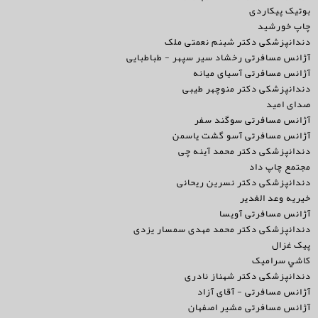
بوتیک پیکاردی
چاپ خورشید
دندانپزشکی دکتر شبنم نعمتی ملک
آژانس مسافرتی رخشاد سیر سپهر - طباطبایی
آژانس مسافرتی آسیای میانه
دندانپزشکی دکتر منوچهر طیبی
صدای امید
آژانس مسافرتی سوگند سفر
آژانس مسافرتی آسو گشت یاسمن
دندانپزشکی دکتر محمد آینه چی
مجتمع چاپ داد
دندانپزشکی دکتر نسرین ریحانی
خیریه وعد الغدیر
آژانس مسافرتی آویسا
دندانپزشکی دکتر محمد مهدی سمسار یزدی
پیک غزال
کاشي سراميک
دندانپزشکی دکتر شهناز نادری
آژانس مسافرتی - آقای آزاد
آژانس مسافرتی مشیر اصفهان