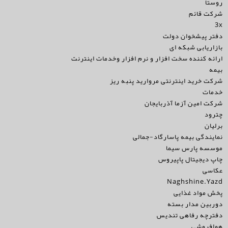
روستا
شرکت قائم
3x
دفتر پیشخوان دولت
بازاریابی شبکه ای
ارائه کننده سخت افزار و نرم افزار وخدمات اینترنت
بیمه
شرکت خرید اینترنتی مروارید پنبه ریز
خدمات
شرکت امین آزما آذربایجان
چترود
برلیان
نمایندگی بیمه پاسارگاد-جمالی
موسسه پارس سیما
چاپ دیجیتال پاپیروس
عکاسی
Naghshine.Yazd
پخش مواد غذایی
دوربین مدار بسته
دفترچه رفاهی تندیس
هوافروشی