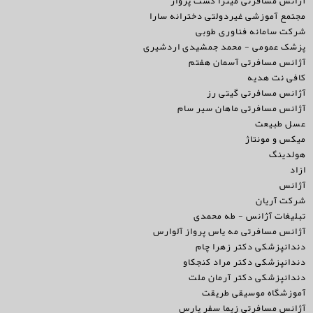
آژانس مسافرتی میترا گشت پرواز
مجتمع آموزشی غیردولتی دخترانه سارا
شرکت سامانه فناوری طوبی
پزشک عمومی - محمد جمشیدی اردشیری
آژانس مسافرتی آسمان هفتم
کافی نت هدیه
آژانس مسافرتی گیتی رز
آژانس مسافرتی ماهان سیر سام
عسل طبیعت
میکس و مونتاژ
هولدینگ
ازاد
آژانس
شرکت آریان
تبلیغات آژانس - طه محمدی
آژانس مسافرتی مه یاس پرواز آلوارس
دندانپزشکی دکتر زهرا چام
دندانپزشکی دکتر مراد کنجکاو
دندانپزشکی دکتر آرمان ملت
آموزشگاه موسیقی طریقت
آژانس مسافرتی زیما سفر پارس