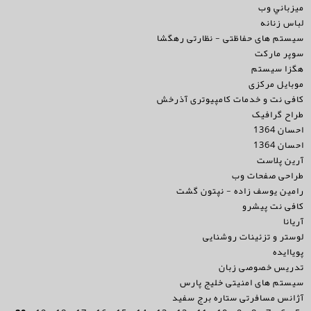
ميزباني وب
لباس زنانه
سیستم های حفاظتی - نظارتی رهگشا
سوپر مارکت
هگزا سیستم
موبايل مركزى
کافی نت و خدمات کامپیوتری آذرخش
طراح گرافیک
احسان 1364
احسان 1364
آرین پلاست
طراحی صفحات وب
رامین یوسف زاده - نپتون گشت
کافی نت پیشرو
آریانا
لوستر و تزئینات روشنایی
پویاایده
تدریس خصوصی زبان
سیستم های امنیتی خلیج پارس
آژانس مسافرتی ستاره برج سفید