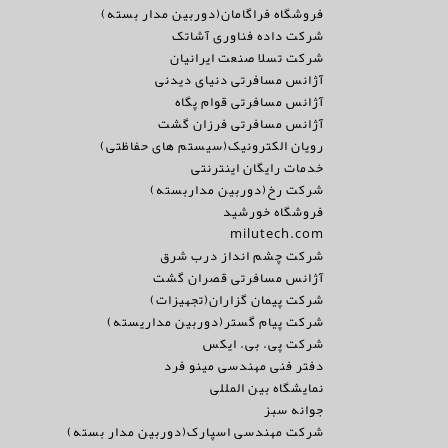
فروشگاه فراگامان(دوربین مدار بسته)
شرکت داده فناوری آشاتک
شرکت تسلا صنعت ایرانیان
آژانس مسافرتی دنیای دیدنی
آژانس مسافرتی قوام پگاه
آژانس مسافرتی فرزان گشت
رویان الکترونیک(سیستم های حفاظتی)
خدمات رایگان اینترنتی
شرکت رخ(دوربین مداربسته)
فروشگاه خورشید
milutech.com
شرکت چشم انداز درب شرق
آژانس مسافرتی قصران گشت
شرکت پیمان گزاران(تجهیزات)
شرکت پیام گستر(دوربین مداریسته)
شرکت پی. بی. ایکس
دفتر فنی مهندسی مینو فرد
نمایشگاه بین المللی
جوانه سبز
شرکت مهندسی اسپارک(دوربین مدار بسته)