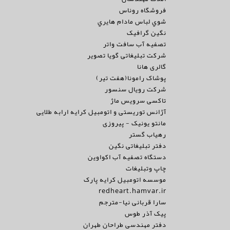
فروشگاه روناس
شوي لباس مادام هايري
نگین گرافیک
تصفیه آب سافت واتر
شرکت تبلیغاتی گویا تصویر
گالری هانا
پوشاک رامونا(هفت تیر)
شرکت رویال سنسور
تاکسی سرویس ماژ
آژانس توریستی و اتومبیل کرایه ارابه طلایی
مانتو یونیک - پیروزی
رهیاب گستر
دفتر تبلیغاتی نگین
دستگاه تصفیه آب اکواوین
چاپ وتبلیغات
موسسه اتومبیل کرایه پارک
redheart.hamvar.ir
سارا قربانی نیا-مترجم
پیک آذر طوس
دفتر مهندسی طراحان طهران