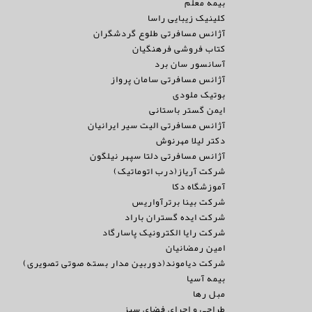
بیمه معلم
کلینیک زیبایی راسا
آژانس مسافرتی طلوع گردشگران
کتاب فروشی فرهنگیان
آسانسور سان برد
آژانس مسافرتی سامان پرواز
بوتیک ملودی
ایمن گستر باستانی
آژانس مسافرتی الیت سیر ایرانیان
دکتر لیلا مهرنوش
آژانس مسافرتی دلتا سپهر نیلگون
شرکت آریاز(درب اتوماتیک)
آموزشگاه دکا
شرکت بینا برترآواریس
شرکت ایده گستران باراد
شرکت رایا الکترونیک پاسارگاد
امین رمضانیان
شرکت دیاموند(دوربین مدار بسته صوتی تصویری)
بیمه آسیا
مبل رها
طراحی و اجرای فضای سبز