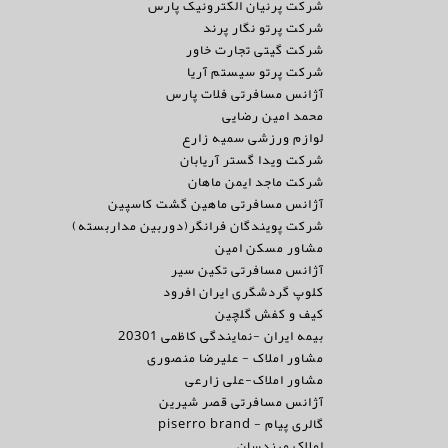
شرکت پرنیان الکترونیک پارس
شرکت پرتو نگار پرند
شرکت گیتی تجارت خاور
شرکت پرتو سیستم آریا
آژانس مسافرتی فلات پارس
محمد امین رضایی
لوازم ورزشی سمیه زارع
شرکت ویدا گستر آریابان
شرکت ماجد ایمن ماهان
آژانس مسافرتی ماهین گشت کاسپین
شرکت پویندگان فرانگر(دوربین مداربسته)
مشاور مسکن امین
آژانس مسافرتی تکین سیر
کلوپ گردشگری ایران افرود
کیف و کفش گلچین
بیمه ایران -نمایندگی کاظمی 20301
مشاور املاک - علیرضا منصوری
مشاور املاک-علی زارعی
آژانس مسافرتی قصر شیرین
گالری پیام - piserro brand
املاک مهندسان