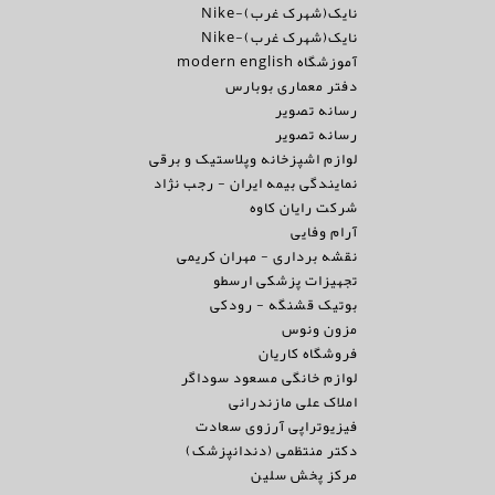
نایک(شهرک غرب)-Nike
نایک(شهرک غرب)-Nike
آموزشگاه modern english
دفتر معماری بوبارس
رسانه تصویر
رسانه تصویر
لوازم اشپزخانه وپلاستیک و برقی
نمایندگی بیمه ایران - رجب نژاد
شرکت رایان کاوه
آرام وفایی
نقشه برداری - مهران کریمی
تجهیزات پزشکی ارسطو
بوتیک قشنگه - رودکی
مزون ونوس
فروشگاه کاریان
لوازم خانگی مسعود سوداگر
املاک علی مازندرانی
فیزیوتراپی آرزوی سعادت
دکتر منتظمی (دندانپزشک)
مرکز پخش سلین