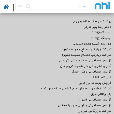
|
پوشاک بچه گانه تام و جری
دکتر رضا پور مازار
لینینگ-Li ning
لینینگ-Li ning
مدرسه شهیدمحمدحسینی
شرکت زیارتی مصباح مدینه منوره
شرکت زیارتی مصباح مدینه منوره
آژانس مسافرتی ستاره طلایی کهربایی
گالری هنری گل کار شعبه کریم خان
آژانس مسافرتی رضا رستگار
کارآگاه CNG
فروش پوشاک برزجانی
شرکت تولیدی دمنوش های گیاهی - تقدیس گیاه
باغ وتالارعقیق
آژانس مسافرتی اسرار
آژانس مسافرتی بهاران سیر باغستان
شرکت بازرگانی مهریان