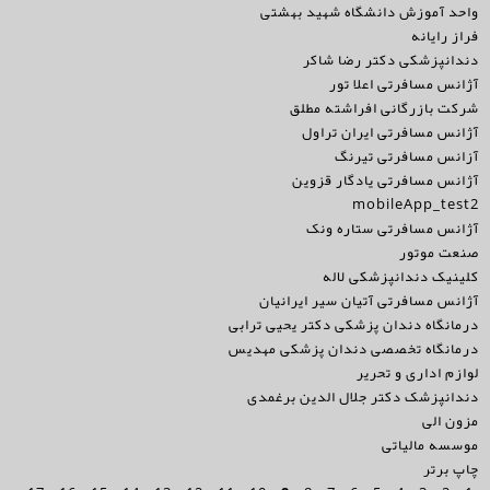
واحد آموزش دانشگاه شهید بهشتی
فراز رايانه
دندانپزشکی دکتر رضا شاکر
آژانس مسافرتی اعلا تور
شرکت بازرگانی افراشته مطلق
آژانس مسافرتی ایران تراول
آزانس مسافرتی تیرنگ
آژانس مسافرتی یادگار قزوین
mobileApp_test2
آژانس مسافرتی ستاره ونک
صنعت موتور
کلینیک دندانپزشکی لاله
آژانس مسافرتی آتیان سیر ایرانیان
درمانگاه دندان پزشکی دکتر یحیی ترابی
درمانگاه تخصصی دندان پزشکی مهدیس
لوازم اداری و تحریر
دندانپزشک دکتر جلال الدین برغمدی
مزون الی
موسسه مالیاتی
چاپ برتر