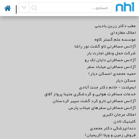
|
مطب دکتر زرین بادینی
املاک مغازه ای
موسسه علم گستر کاوه
آژانس مسافرتی تاو گشت نور راشا
شرکت حمل ونقل تجارت بار
آژانس مسافرتی دایان تک رو
آژانس مسافرتی مهاباد سفر
حمید محمدی (مسکن دیار)
مسکن دیار
ایمپلنت - خانم دکتر جنت آبادی
خدمات مسافرت هوایی و گردشگری متینا پرواز آفاق
آژانس مسافرتی ئارو کرد گشت سپهر کردستان
آژانس مسافرتی سفرهای مهتاب پارس
املاک مرجان اکبری
کلینیک لادن
دندانپزشکی دکتر محمدی
فروش زمین و ویلا (کریمیان)