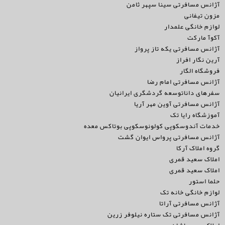
آژانس مسافرتی سینا سپهر ثامن
مزون تیفانی
لوازم خانگی علمدار
آکوآ مارکت
آژانس مسافرتی یکه تاز پرواز
آرین نگار افراز
فروشگاه الگار
آژانس مسافرتی امام رضا
سفرهای داناتوسعه گردشگری ایرانیان
آژانس مسافرتی آوین مهر آریا
آموزشگاه رایا تک
خدمات آندوسکوپی کولونوسکوپی بوتاکس معده
آژانس مسافرتی پرواس ایوان گشت
گروه املاک آرکا
املاک سعید قمری
املاک سعید قمری
حلما استور
لوازم خانگی خانه تک
آژانس مسافرتی آراتا
آژانس مسافرتی تک ستاره نیلوفر زرین