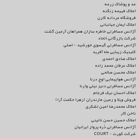
مد و پوشاک زرمه
املاک فهیمه زنگنه
فروشگاه مردانه کارن
املاک ایمان جهانبانی
آژانس مسافرتی خاطره سازان همراهان آرمین گشت
شرکت بازرگانی اتحاد
آژانس مسافرتی گیسوی خورشید - اصلی
کلینیک زیبایی ماه آفرید
املاک صادق احمدی
املاک عرفان محمد زاده
املاک محسن صالحی
آژانس هواپیمایی اوج درنا
آژانس مسافرتی دنیز نیلی وارنا
املاک احسان نیک فرجام
فروش ویلا و زمین مازندران (زهرا حکمت آرا)
املاک محمدرضا امین لشکری
ناخن کار
املاک حسین حسن نائینی
آژانس مسافرتی دُره پرواز ایرانیان
شرکت کورت - COURT