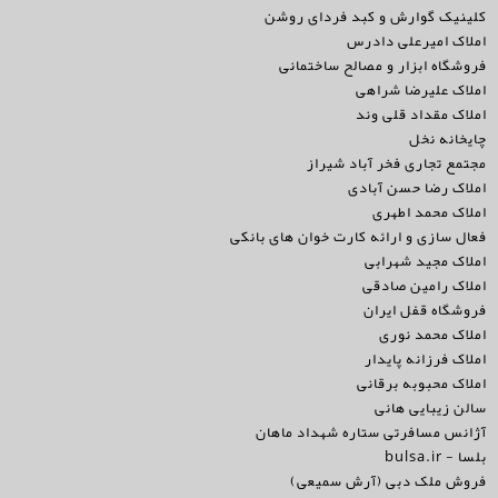
کلینیک گوارش و کبد فردای روشن
املاک امیرعلی دادرس
فروشگاه ابزار و مصالح ساختمانی
املاک علیرضا شراهی
املاک مقداد قلی وند
چایخانه نخل
مجتمع تجاری فخر آباد شیراز
املاک رضا حسن آبادی
املاک محمد اطهری
فعال سازی و ارائه کارت خوان های بانکی
املاک مجید شهرابی
املاک رامین صادقی
فروشگاه قفل ایران
املاک محمد نوری
املاک فرزانه پایدار
املاک محبوبه برقانی
سالن زیبایی هانی
آژانس مسافرتی ستاره شهداد ماهان
بلسا - bulsa.ir
فروش ملک دبی (آرش سمیعی)