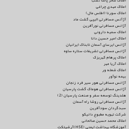
املاک سحر پاشا نسب
املاک مهدی چراغی
املاک سورنا (اطلس مال)
آژآنس مسافرتی الیپی گشت ماد
آژانس مسافرتی نورآفرین
املاک سمیه دارونی
املاک امیر حسین دانا
آژانس ایرسای آسمان تابناک ایرانیان
آژانس مسافرتی تشریفات ستاره ساوه
املاک پرهام کهریزک
املاک آریا مهر
املاک شعله ور
بیمه نوآور
آژانس مسافرتی هور سیر فرد زنجان
آژانس مسافرتی هوماک گشت پارسیان
هلدینگ توسعه سفر و صنعت پارسیان (2)
آژانس مسافرتی روشا راه آسمان
سبدگردان سودآفرین
شرکت تهویه مطبوع دانیکو
املاک محمد حسین صالحانی
آموزشگاه بهداشت ایمنی (HSE)آرشیتکت