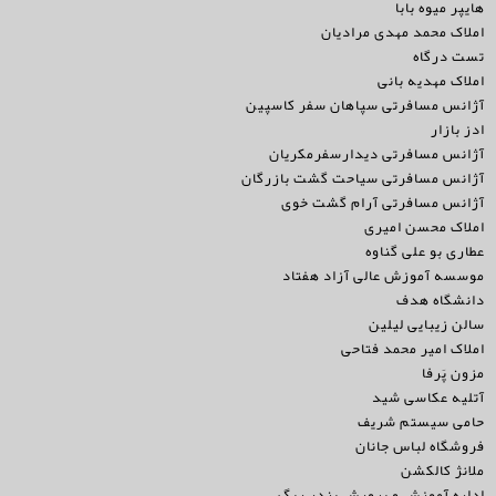
هایپر میوه بابا
املاک محمد مهدی مرادیان
تست درگاه
املاک مهدیه بانی
آژانس مسافرتی سپاهان سفر کاسپین
ادز بازار
آژانس مسافرتی دیدارسفرمکریان
آژانس مسافرتی سیاحت گشت بازرگان
آژانس مسافرتی آرام گشت خوی
املاک محسن امیری
عطاری بو علی گناوه
موسسه آموزش عالی آزاد هفتاد
دانشگاه هدف
سالن زیبایی لیلین
املاک امیر محمد فتاحی
مزون پَرفا
آتلیه عکاسی شید
حامی سیستم شریف
فروشگاه لباس جانان
ملانژ کالکشن
اداره آموزش و پرورش بندر ریگ