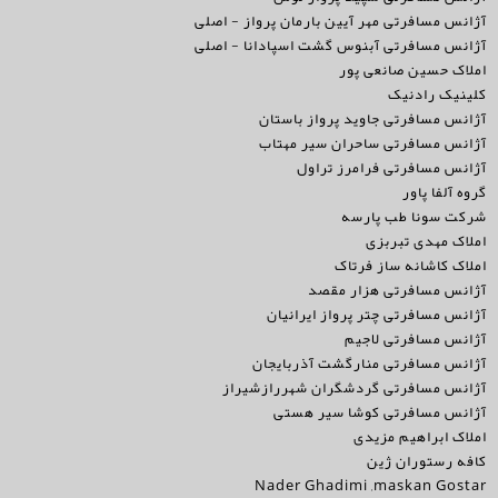
آژانس مسافرتی مهر آیین بارمان پرواز - اصلی
آژانس مسافرتی آبنوس گشت اسپادانا - اصلی
املاک حسین صانعی پور
کلینیک رادنیک
آژانس مسافرتی جاوید پرواز باستان
آژانس مسافرتی ساحران سیر مهتاب
آژانس مسافرتی فرامرز تراول
گروه آلفا پاور
شرکت سونا طب پارسه
املاک مهدی تبربزی
املاک کاشانه ساز فرتاک
آژانس مسافرتی هزار مقصد
آژانس مسافرتی چتر پرواز ایرانیان
آژانس مسافرتی لاجیم
آژانس مسافرتی منارگشت آذربایجان
آژانس مسافرتی گردشگران شهررازشیراز
آژانس مسافرتی کوشا سیر هستی
املاک ابراهیم مزیدی
کافه رستوران ژین
Nader Ghadimi ,maskan Gostar