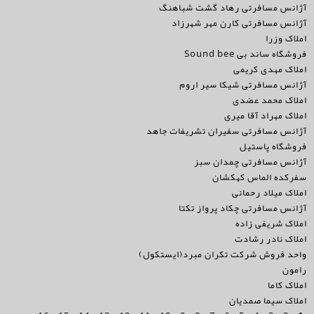
آژانس مسافرتی رهاد گشت شباهنگ
آژانس مسافرتی کارن مهر شهرزاد
املاک وزرا
فروشگاه ساند بی Sound bee
املاک مهدی کریمی
آژانس مسافرتی شیکا سیر اروم
املاک محمد عضدی
املاک مهراد آقا میری
آژانس مسافرتی سفیران تشریفات جاهد
فروشگاه پاستیل
آژانس مسافرتی چمدان سبز
سفرکده الماس کهکشان
املاک میلاد رحمانی
آژانس مسافرتی چکاد پرواز تکتا
املاک شریفی زاده
املاک نادر رشادت
واحد فروش شرکت تکران مبرد(ایستکول)
رامون
املاک کاما
املاک سیما صمدیان