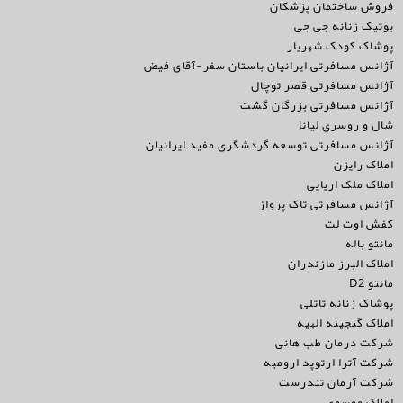
فروش ساختمان پزشکان
بوتیک زنانه جی جی
پوشاک کودک شهریار
آژانس مسافرتی ایرانیان باستان سفر-آقای فیض
آژانس مسافرتی قصر توچال
آژانس مسافرتی بزرگان گشت
شال و روسری لیانا
آژانس مسافرتی توسعه گردشگری مفید ایرانیان
املاک رایزن
املاک ملک اریایی
آژانس مسافرتی تاک پرواز
کفش اوت لت
مانتو باله
املاک البرز مازندران
مانتو D2
پوشاک زنانه تاتلی
املاک گنجینه الهیه
شرکت درمان طب هانی
شرکت آترا ارتوپد ارومیه
شرکت آرمان تندرست
املاک موسوی