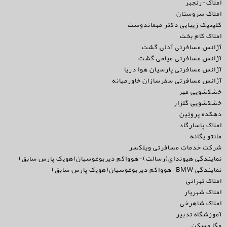
املاک-رنجبر
املاک سروستان
کلینیک زیبایی دکتر مهماندوست
املاک کام بخت
آژانس مسافرتی آدلی گشت
آژانس مسافرتی میامی گشت
آژانس مسافرتی پارسیان هوا دریا
آژانس مسافرتی سفرسازان خاورمیانه
خشکشویی مهر
خشکشویی گلزار
دهکده پروتِِِِِین
املاک پاسارگاد
مانتو یگانه
شرکت خدمات مسافرتی ویلکسر
نمایندگی هیوندای(رسالت)-هوواکم دیربوغوسیان(هویک پارس سابق)
نمایندگی BMW-هوواکم دیربوغوسیان(هویک پارس سابق)
املاک تهرانی
املاک شهریار
املاک شاهرخی
آموزشگاه تدبیر
مگا مسکن