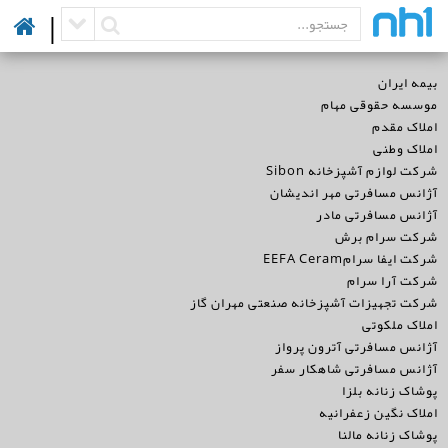
|
بیمه ایران
موسسه حقوقی مهام
املاک مقدم
املاک وطنی
شرکت لوازم آشپزخانه Sibon
آژانس مسافرتی مهر اندیشان
آژانس مسافرتی مادر
شرکت سرام برش
شرکت ایفا سرامEEFA Ceram
شرکت آرا سرام
شرکت تجهیزات آشپزخانه صنعتی مهران گاز
املاک ملکوتی
آژانس مسافرتی آترون پرواز
آژانس مسافرتی شاهکار سفر
پوشاک زنانه بلزا
املاک نگین زعفرانیه
پوشاک زنانه مالنا