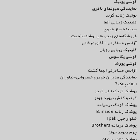
گوشی یونیک
نمایندگی هیوندای ناظری
بوتیک زنانه گرند
کلینیک زیبایی آلفا
سیمینه ساز فدوی
فروشگاه‌های زنجیره‌ای اوشانک(هفت)
آژانس مسافرتی - آقای عرفانی
کلینیک زیبایی رویان
گوشی پگاسوس
گوشی پورشا
آژانس مسافرتی الیما گشت
نمایندگی مدیران خودرو خسروانی-نیاوران
املاک پلاک 7
پوشاک کودک ناتی کیدز
کیف و کفش دیوید جونز
پوشاک کودک نی‌نی‌لند
پوشاک زنانه B.inside
شلوار جین Ipak
پوشاک مردانه Brothers
چرم دیوید جونز
پوشاک زنانه پرنیان