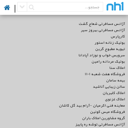
|
آژانس مسافرتی شعاع گشت
آژانس مسافرتی بهروز سیر
کارپارس
بوتیک زنانه استور
تهویه مطبوع گرین
سرویس خواب و نوزاد آپادانا
بوتیک مردانه رامین
املاک سنا
فروشگاه هفت شعبه ۱۱۰۱
بیمه سامان
سالن زیبایی آناشید
املاک کلهریان
املاک غزنوی
معاینه فنی اکرمیان -آرام بید گل کاشان
فروشگاه میس کوئین
گروه مشاورین املاک باران
آژانس مسافرتی توشه ره پاییز