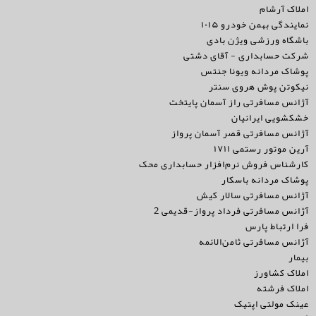
املاک آرشام
نمایندگی بهمن خودرو ۱۰۱۵
باشگاه ورزشی ویژن بادی
شرکت حسابداری - آقای دشتی
پوشاک مردانه ویونا جنتس
نیکوتن پوش هروی سنتر
آژانس مسافرتی راز آسمان پایتخت
خشکشویی ایرانیان
آژانس مسافرتی قصر آسمان پرواز
آرین موتور رستمی ۱۷۱۱
کارشناس فروش نرم‌افزار حسابداری محک
پوشاک مردانه باسکار
آژانس مسافرتی سالار کیش
آژانس مسافرتی فرداد پرواز-قدیمی 2
فرا ارتباط پارس
آژانس مسافرتی ثامن‌الائمه
بيمار
املاک کشاورز
املاک فرشته
عینک مولتی اپتیک