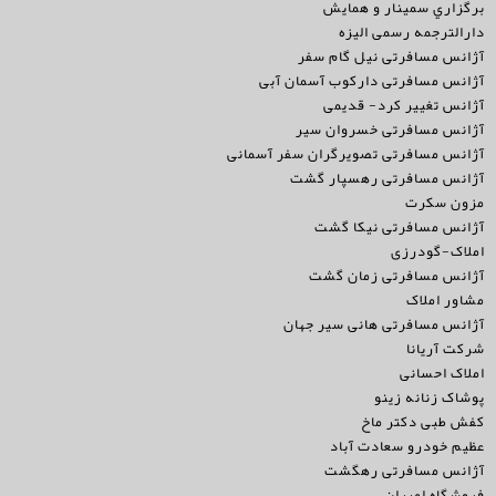
برگزاري سمينار و همايش
دارالترجمه رسمی الیزه
آژانس مسافرتی نیل گام سفر
آژانس مسافرتی دارکوب آسمان آبی
آژانس تغییر کرد- قدیمی
آژانس مسافرتی خسروان سیر
آژانس مسافرتی تصویرگران سفر آسمانی
آژانس مسافرتی رهسپار گشت
مزون سکرت
آژانس مسافرتی نیکا گشت
املاک-گودرزی
آژانس مسافرتی زمان گشت
مشاور املاک
آژانس مسافرتی هانی سیر جهان
شرکت آریانا
املاک احسانی
پوشاک زنانه زینو
کفش طبی دکتر ماخ
عظیم خودرو سعادت آباد
آژانس مسافرتی رهگشت
فروشگاه امیران