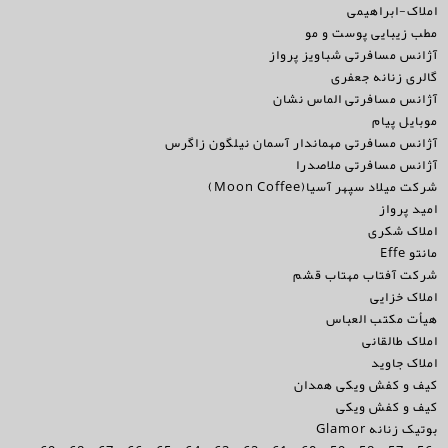
املاک-ابراهیمی
مطب زیبایی پوست و مو
آژانس مسافرتی شباویز پرواز
گالری زنانه جعفری
آژانس مسافرتی الماس نشان
موبایل پیام
آژانس مسافرتی مهماندار آسمان نیلگون زاگرس
آژانس مسافرتی ملاصدرا
شرکت میلاد سپهر آسیا(Moon Coffee)
امید پرواز
املاک شکری
مانتو Effe
شرکت آفتاب مهتاب قشم
املاک خزایی
هیأت مکتب العباس
املاک طالقانی
املاک جاوید
کیف و کفش ویکی همدان
کیف و کفش ویکی
بوتیک زنانه Glamor