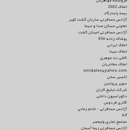
فروشگاه جواهریان
املاک 2002
بیمه پاسارگاد
آژانس مسافرتی ساربان گشت کویر
تعاونی مسکن صدا و سیما
آژانس مسافرتی امینان گشت
پوشاک زنانه Elle
املاک ایرانی
املاک سینا
کافی نت جوهری
املاک مفاخریان
einidates@yahoo.com
اکسیر سخن
سوپر پروتئین
شرکت تبلیغ کاران
دکوراسیون داخلی
گالری فردوس
آژانس مسافرتی - خانم زمانی
kif
مجتمع تجاری ولیعصر
آژانس مسافرتی زیما آسمان