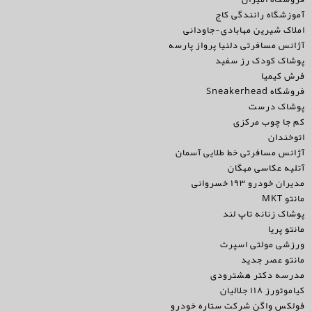
آموزشگاه رانندگی کاج
املاک شیرین مهابادی-جاودانی
آژانس مسافرتی دلنیا پرواز پارسه
پوشاک کودک رز سفید
فرش کیمیا
فروشگاه Sneakerhead
پوشاک درست
کم جا چوب مرکزی
اتوخندان
آژانس مسافرتی خط طلایی آسمان
آتلیه عکاسی مهگان
مدیران خودرو ۱۹۳ خسروانی
مانتو MKT
پوشاک زنانه تاپ لند
مانتو پریا
ورزشی مولتی اسپرت
مانتو عصر جدید
مدرسه دکتر هشترودی
کیاموتورز ۱۱۸ جلالیان
فولکس واگن شرکت ستاره خودرو