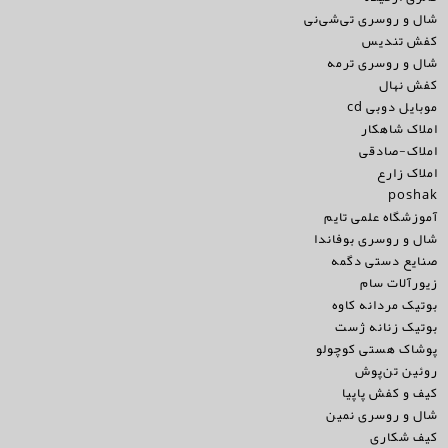
شال و روسری تی‌شی‌نی
کفش تندیس
شال و روسری ترمه
کفش نهال
موبایل دوبی cd
املاک شاهکار
املاک-صادقی
املاک زارع
poshak
آموزشگاه علمی تایم
شال و روسری بوفاندا
صنایع دستی دگمه
زیورآلات سام
بوتیک مردانه کاوه
بوتیک زنانه ژست
پوشاک هستی کوچولو
روئین تن‌پوش
کیف و کفش پاپیا
شال و روسری نمین
کیف شکاری