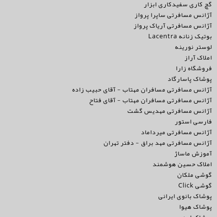
گچ کاری سفیدکاری ابزار
آژانس مسافرتی ساپرا پرواز
آژانس مسافرتی آریاک پرواز
بوتیک زنانه Lacentra
لوستر نورینه
املاک آراز
فروشگاه زارا
پوشاک پاسارگاد
آژانس مسافرتی مسافران مهتاب - آقای حبیب زاده
آژانس مسافرتی مسافران مهتاب - آقای فتاح
آژانس مسافرتی مهدیس گشت
فارسی استور
آژانس مسافرتی میرداماد
آژانس مسافرتی مهد براق - دفتر تهران
آموزش ماساژ
املاک حسین هوشمند
گوشی ملکان
گوشی Click
پوشاک بانوی ایرانی
پوشاک هیوا