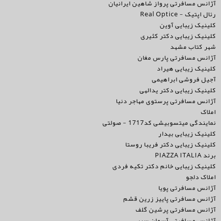
آژانس مسافرتی پرواز شاهین ایرانیان
رئال اپتیک - Real Optice
کلینیک زیبایی آوین
کلینیک زیبایی دکتر کثیری
شهر کتاب مشهد
آژانس مسافرتی پارس مغان
کلینیک زیبایی هیراد
آجیل فروشی ابراهیمی
کلینیک زیبایی دکتر یدالهی
آژانس مسافرتی پرستوی مهاجر دنیا
املاک
نمایندگی میتسوبیشی کد1717 - صولتی
کلینیک زیبایی بیدار
کلینیک زیبایی دکتر فریبا روستا
برند PIAZZA ITALIA
کلینیک زیبایی خانم دکتر تکیه فردی
املاک دلجو
آژانس مسافرتی پویا
آژانس مسافرتی پاییز زرین قشم
آژانس مسافرتی پرشین گلف
آژانس مسافرتی آسمان سیر