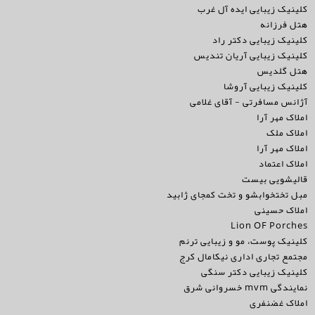
کلینیک زیبایی ایده آل غرب
هتل فرزانه
کلینیک زیبایی دکتر راد
کلینیک زیبایی آریان تندیس
هتل گلدیس
کلینیک زیبایی آروشا
آژانس مسافرتی - آقای غلامی
املاک مهر آرا
املاک ملک
املاک مهر آرا
املاک اعتماد
قالیشویی بیست
مبل تختخوابشو و تخت کمجای ژابید
املاک حسینی
Lion OF Porches
کلینیک پوست، مو و زیبایی ترنم
مجتمع تجاری اداری نیکامال کرج
کلینیک زیبایی دکتر سنگی
نمایندگی mvm خسروانی شرق
املاک غضنفری