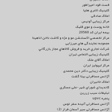
فست فود امپراطور
کلینیک لاغری هلیا
املاک صادقی
مرکز زیبایی آونیس
خانه پوست و موی قلهک
بیمه ایران کد 20560
مركز تخصصي اكستنشن مو و مژه و كاشت ناخن اناهيتا
مجموعه نمایندگی های میرزایی
شركت تجاري خريد و فروش كالاهاي مجاز بازرگاني
کلینیک زیبایی التماس تهران
املاک آقای ملک
مرکز لیپولیز ایران
کلینیک زیبایی دکتر دین محمدی
آژانس مسافرتی بیتا گشت
املاک خانیران
کاندیدای شورای شهر-علی عسکری
تبلیغات سیب زررین
پنجره upvc
آژانس مسافرتی آئینه سفر توس
آژانس مسافرتی سیر آسمان فراز (2)