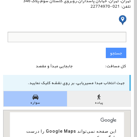
تهران، تهران، خیابان پاسداران،روبروی گلستان سوم،پلاک 346
تلفن: 021-22774970
جستجو
کل مسافت:
جابجایی مبدأ و مقصد
جهت انتخاب مبدا مسیریابی، بر روی نقشه کلیک نمایید.
پیاده
سواره
‏‫این صفحه نمی‌تواند Google Maps را درست