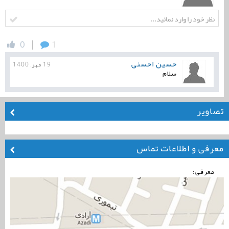
|
0
1
حسین احسنی
19 مهر, 1400
سلام
تصاویر
معرفی و اطلاعات تماس
معرفی: