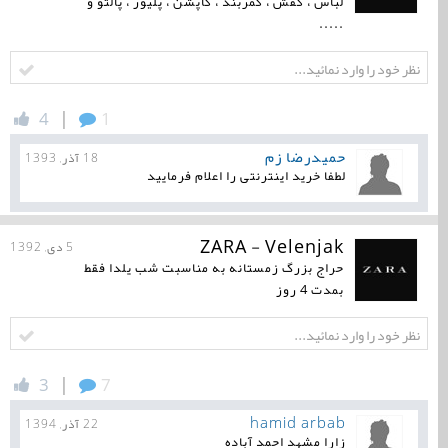
لباس ، کفش ، کمربند ، کاپشن ، پلیور ، پالتو و
.....
|
4
1
حمیدرضا زم
18 آذر, 1393
لطفا خرید اینترنتی را اعلام فرمایید
ZARA - Velenjak
5 دی, 1392
حراج بزرگ زمستانه به مناسبت شب یلدا فقط
بمدت 4 روز
|
3
7
hamid arbab
22 آذر, 1394
زارا مشهد احمد آباده