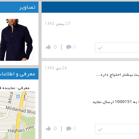
تصاویر
27 بهمن, 1392
|
0
0
24 دی, 1392
معرفی و اطلاعا
 بیشتر احتیاج دارد...
معرفی: نماینده 
|
0
0