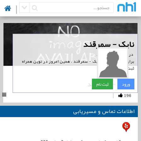
|
‏نایک - سمرقند
‏ در نوین همراه است.
برای پیگیری اخبار نایک - سمرقند ، همین امروز در نوین همراه
ثبت نام کنید.
نایک - سمرقند
ورود
ثبت نام
|
196
اطلاعات تماس و مسیریابی