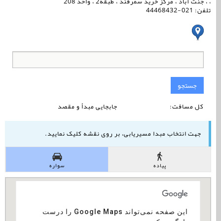
، ، جنت آباد ، مرکز خرید سمرقند ، طبقه2 ، واحد 208
تلفن: 021-44468432
جستجو
کل مسافت:
جابجایی مبدأ و مقصد
جهت انتخاب مبدا مسیریابی، بر روی نقشه کلیک نمایید.
پیاده
سواره
‏‫این صفحه نمی‌تواند Google Maps را درست