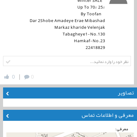
Winter SALE
25% Up To 70%
By Toofan
Dar 2Shobe Amadeye Erae Mibashad
Markaz kharide Velenjak
Tabagheye1-No.130
Hamkaf-No.23
22418829
|
0
0
تصاویر
معرفی و اطلاعات تماس
معرفی: