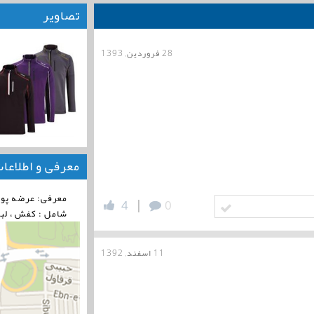
تصاویر
28 فروردین, 1393
معرفی و اطلاعا
معرفی: عرضه پوشاک و 
|
4
0
شامل : کفش ، لب
11 اسفند, 1392