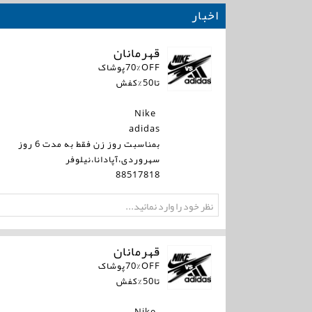
اخبار
قهرمانان
70%OFFپوشاک
تا50%کفش
Nike
adidas
بمناسبت روز زن فقط به مدت 6 روز
سهروردی،آپادانا،نیلوفر
88517818
قهرمانان
70%OFFپوشاک
تا50%کفش
Nike