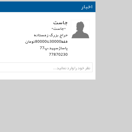
اخبار
جاست
*جاست*
حراج بزرگ زمستانه
فقط30000تا80000تومان
پاساژسپيد،پ77
77870230