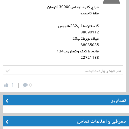
حراج کلیه اجناس130000تومان
فقط تاجمعه
گلستان،ط1پ232طاووس
88090112
میلادنورط2پ20
88085035
قائم،ط کیف وکفش،پ134
22721188
|
1
0
تصاویر
معرفی و اطلاعات تماس