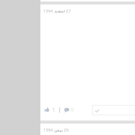
27 اسفند, 1394
|
1
0
29 بهمن, 1394