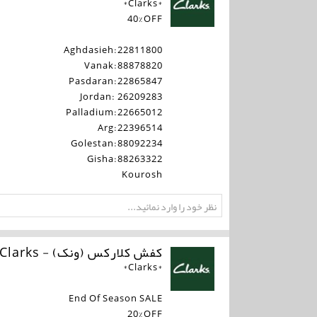
*Clarks*
40%OFF
Aghdasieh:22811800
Vanak:88878820
Pasdaran:22865847
Jordan: 26209283
Palladium:22665012
Arg:22396514
Golestan:88092234
Gisha:88263322
Kourosh
کفش کلارکس (ونک) - Clarks
*Clarks*
End Of Season SALE
20%OFF