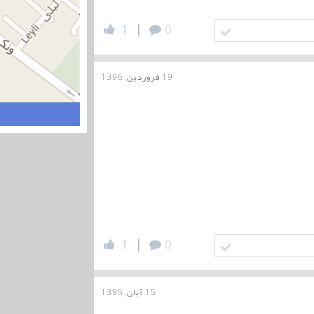
|
1
0
19 فروردین, 1396
|
1
0
15 آبان, 1395