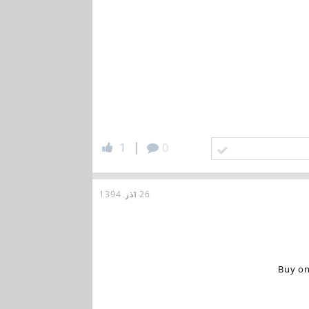
|
1
0
26 آذر, 1394
Buy on