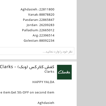
Aghdasieh;:22811800
Vanak:88878820
Pasdaran:22865847
Jordan: 26209283
Palladium:22665012
Arg:22396514
Golestan:88092234
کفش کلارکس (ونک) - Clarks
Clarks
HAPPY YALDA
e item,Get 50%OFF on second item
Aghdasieh