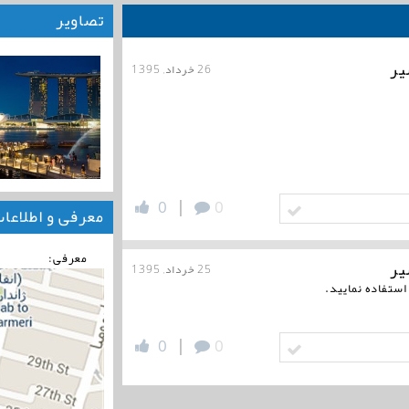
تصاویر
یر
26 خرداد, 1395
|
0
0
معرفی و اطلاعا
معرفی:
یر
25 خرداد, 1395
استفاده نمایید.
|
0
0