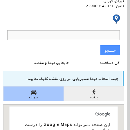
تهران، تهران،
تلفن: 021-22900014
جستجو
کل مسافت:
جابجایی مبدأ و مقصد
جهت انتخاب مبدا مسیریابی، بر روی نقشه کلیک نمایید.
پیاده
سواره
‏‫این صفحه نمی‌تواند Google Maps را درست