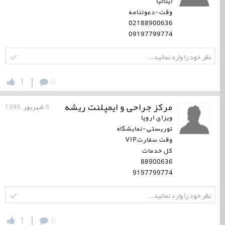
ایتالیا
وقت-دعوتنامه
02188900636
09197799774
|
1
0
مرکز جراحی و ایمپلنت ریشه
6 شهریور, 1395
ویزای اروپا
توریستی-نمایشگاه
وقت سفارتVIP
کل خدمات
88900636
9197799774
|
1
0