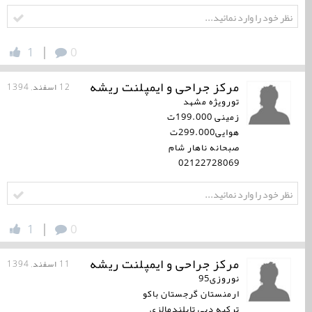
|
1
0
مرکز جراحی و ایمپلنت ریشه
12 اسفند, 1394
تورویژه مشهد
زمینی 199.000ت
هوایی299.000ت
صبحانه ناهار شام
02122728069
|
1
0
مرکز جراحی و ایمپلنت ریشه
11 اسفند, 1394
نوروزی95
ارمنستان گرجستان باکو
ترکیه دبی تایلندمالزی