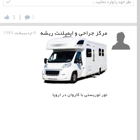
|
3
0
مرکز جراحی و ایمپلنت ریشه
9 اردیبهشت, 1393
تور توریستی با کاروان در اروپا