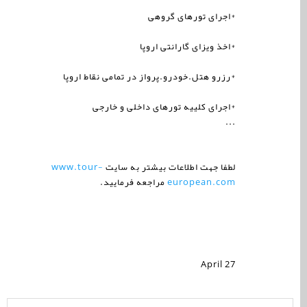
*اجرای تورهای گروهی
*اخذ ویزای گارانتی اروپا
*رزرو هتل.خودرو.پرواز در تمامی نقاط اروپا
*اجرای کلییه تورهای داخلی و خارجی
...
لطفا جهت اطلاعات بیشتر به سایت
www.tour-
european.com
مراجعه فرمایید.
April 27