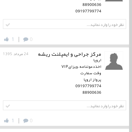
88900636
09197799774
|
1
0
مرکز جراحی و ایمپلنت ریشه
24 مرداد, 1395
اروپا
اخذدعوتنامه.ویزایVIP
وقت سفارت
پرواز اروپا
09197799774
88900636
|
1
0