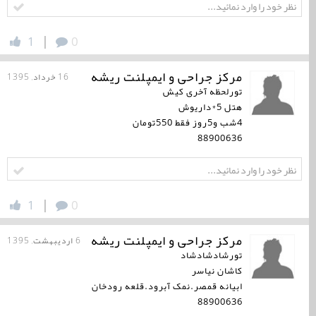
|
1
0
مرکز جراحی و ایمپلنت ریشه
16 خرداد, 1395
تورلحظه آخری کیش
هتل 5*داریوش
4شب و5روز فقط 550تومان
88900636
|
1
0
مرکز جراحی و ایمپلنت ریشه
6 اردیبهشت, 1395
تورشادشادشاد
کاشان نیاسر
ابیانه قمصر.نمک آبرود.قلعه رودخان
88900636