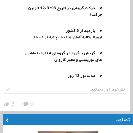
v
حرکت گروهی در تاریخ 12/3/93 (اولین
حرکت)
v
بازدید از 5 کشور
اروپا(ایتالیا،آلمان،هلند،اسپانیا،فرانسه)
v
گردش با گروه در گروهای 4 نفره با ماشین
های توریستی و مجهز کاروان
v
مدت تور 12 روز
|
3
0
تصاویر