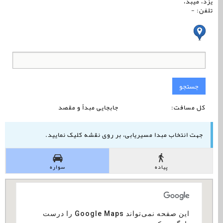
یزد، میبد،
تلفن: -
جستجو
کل مسافت:
جابجایی مبدأ و مقصد
جهت انتخاب مبدا مسیریابی، بر روی نقشه کلیک نمایید.
پیاده
سواره
‏‫این صفحه نمی‌تواند Google Maps را درست