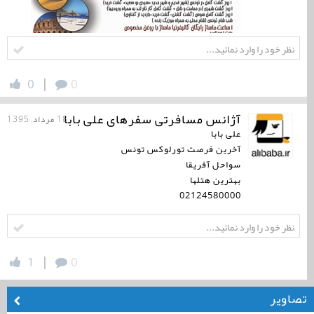
|
0
0
آژانس مسافرتی سفرهای علی بابا
18 مرداد, 1395
علی بابا
آخرین فرصت تورلوكس تونس
سواحل آفریقا
بهترین هتلها
02124580000
|
1
0
تصاویر