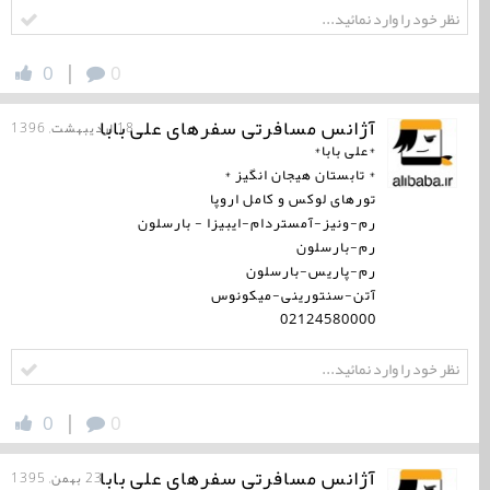
|
0
0
آژانس مسافرتی سفرهای علی بابا
18 اردیبهشت, 1396
*علی بابا*
* تابستان هیجان انگیز *
تورهای لوكس و كامل اروپا
رم-ونیز-آمستردام-ایبیزا - بارسلون
رم-بارسلون
رم-پاریس-بارسلون
آتن-سنتورینی-میكونوس
02124580000
|
0
0
آژانس مسافرتی سفرهای علی بابا
23 بهمن, 1395