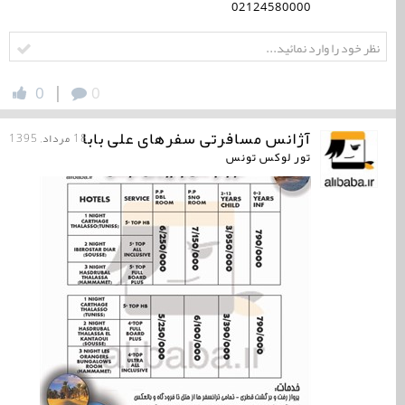
02124580000
|
0
0
آژانس مسافرتی سفرهای علی بابا
18 مرداد, 1395
تور لوکس تونس