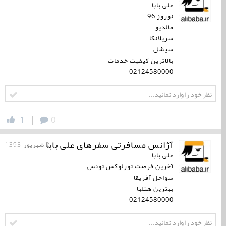
علی بابا
نوروز 96
مالدیو
سریلانکا
سیشل
بالاترین کیفیت خدمات
02124580000
|
1
0
آژانس مسافرتی سفرهای علی بابا
2 شهریور, 1395
علی بابا
آخرین فرصت تورلوكس تونس
سواحل آفریقا
بهترین هتلها
02124580000