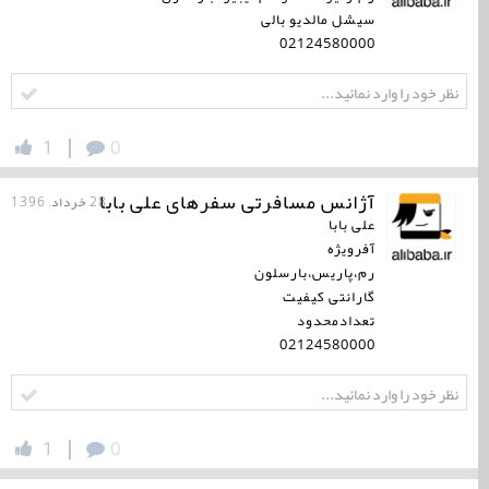
سیشل مالدیو بالی
02124580000
|
1
0
آژانس مسافرتی سفرهای علی بابا
28 خرداد, 1396
علی بابا
آفرویژه
رم،پاریس،بارسلون
گارانتی کیفیت
تعدادمحدود
02124580000
|
1
0