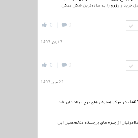
احل خرید و رزرو را به ساده‌ترین شکل ممکن
0
|
0
3 آبان, 1403
0
|
0
22 مهر, 1403
غرفه شرکت کارخانجات داروپخش در نوزدهمین کنگره بین المللی زنان و زایمان، از تاریخ هفدهم تا بیستم مهرماه سال 1403، در مرکز همایش های برج میلاد دایر شد
فلاطونیان از چهره های برجسته متخصصین این