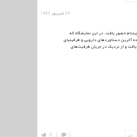
24 شهریور, 1403
کارخانجات داروپخش در کنار دیگر شرکتهای عضو شرکت سرمایه گذاری تامین«تیپیکو» در نمایشگاه فارمد ۲۰۲۴ ویتنام حضور یافت. در این نمایشگاه که
ه آخرین دستاوردهای دارویی و ظرفیتهای
افت و از نزدیک در جریان ظرفیت‌های
0
|
0