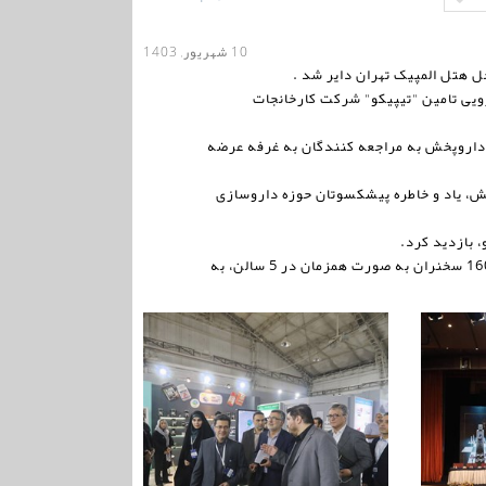
10 شهریور, 1403
 هتل المپیک تهران دایر شد .
یی تامین "تیپیکو" شرکت کارخانجات
رکت کارخانجات داروپخش به مراجعه کنندگان به غرفه عرضه
ش، یاد و خاطره پیشکسوتان حوزه داروسازی
 بازدید کرد.
در بیست و یکمین همایش سالیانه انجمن علمی داروسازان ایران، بیش از 60 غرفه از شرکت های داروسازی برپا شده و 160 سخنران به صورت همزمان در 5 سالن، به