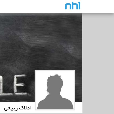
املاک ربیعی